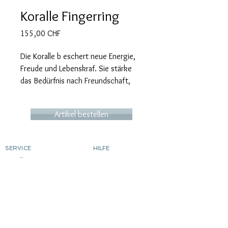
Koralle Fingerring
Preis
155,00 CHF
Die Koralle b eschert neue Energie,
Freude und Lebenskraf. Sie stärke
das Bedürfnis nach Freundschaft,
Partnerschaft und Liebe. Sie wirkt
sowohl auf das Kronen-Chakra als
Artikel bestellen
auch auf das Wurzel-Chakra und
verleiht z.B. bei Meditationen neue
Energie und löst Blockaden auf.
SERVICE
HILFE
Bestellung
Kontakt
Ringgrösse ermitteln
Versandkosten & Lieferung
Rücksendungen
Silber einfärben
vergolden
Sonderanfertigungen
ÜBER MICART
KONTAKT