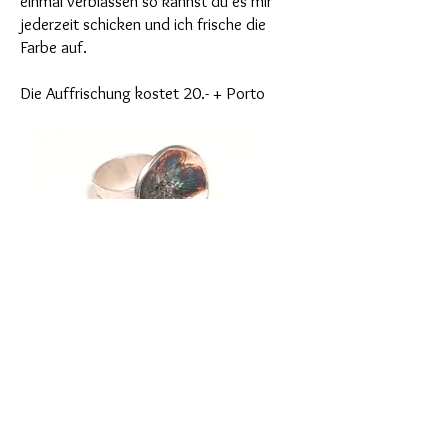
einmal verblassen so kannst du es mir
jederzeit schicken und ich frische die
Farbe auf.
Die Auffrischung kostet 20.- + Porto
SERVICE
HILFE
Bestellung
Kontakt
Ringgrösse ermitteln
Versandkosten & Lieferung
Rücksendungen
Silber einfärben
vergolden
Sonderanfertigungen